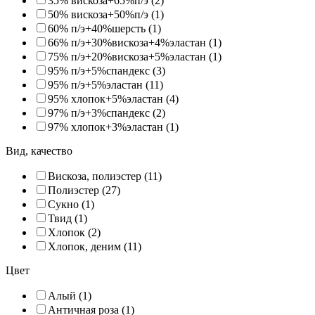
35% вискоза+65%п/э (2)
50% вискоза+50%п/э (1)
60% п/э+40%шерсть (1)
66% п/э+30%вискоза+4%эластан (1)
75% п/э+20%вискоза+5%эластан (1)
95% п/э+5%спандекс (3)
95% п/э+5%эластан (11)
95% хлопок+5%эластан (4)
97% п/э+3%спандекс (2)
97% хлопок+3%эластан (1)
Вид, качество
Вискоза, полиэстер (11)
Полиэстер (27)
Сукно (1)
Твид (1)
Хлопок (2)
Хлопок, деним (11)
Цвет
Алый (1)
Античная роза (1)