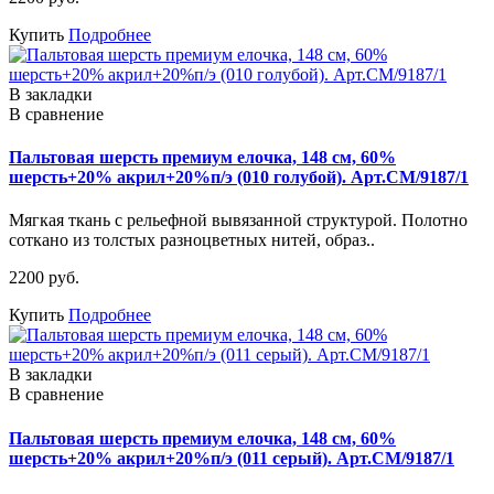
Купить
Подробнее
В закладки
В сравнение
Пальтовая шерсть премиум елочка, 148 см, 60%
шерсть+20% акрил+20%п/э (010 голубой). Арт.СМ/9187/1
Мягкая ткань с рельефной вывязанной структурой. Полотно
соткано из толстых разноцветных нитей, образ..
2200 руб.
Купить
Подробнее
В закладки
В сравнение
Пальтовая шерсть премиум елочка, 148 см, 60%
шерсть+20% акрил+20%п/э (011 серый). Арт.СМ/9187/1