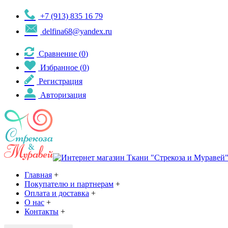
+7 (913) 835 16 79
delfina68@yandex.ru
Сравнение (
0
)
Избранное (
0
)
Регистрация
Авторизация
Главная
+
Покупателю и партнерам
+
Оплата и доставка
+
О нас
+
Контакты
+